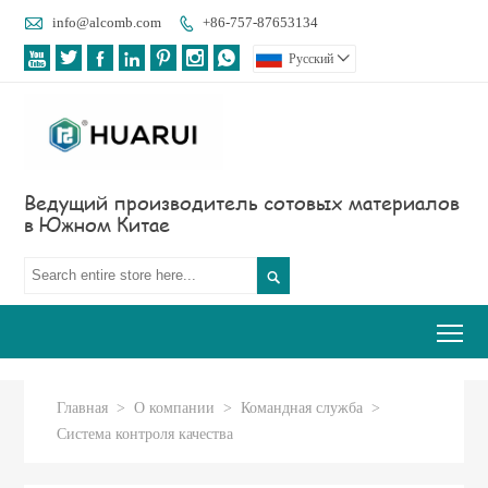

info@alcomb.com
+86-757-87653134








Pусский

Ведущий производитель сотовых материалов
в Южном Китае

Tog
Главная
>
О компании
>
Командная служба
>
Система контроля качества