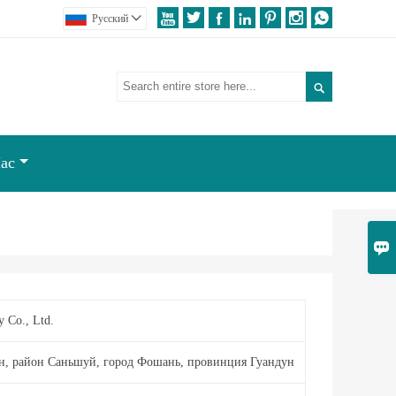







Pусский


ас

 Co., Ltd.
н, район Саньшуй, город Фошань, провинция Гуандун