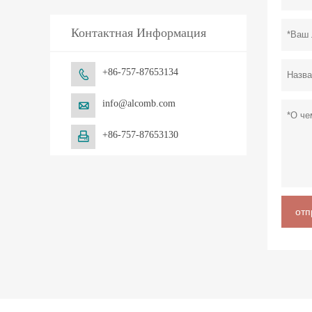
Контактная Информация
+86-757-87653134

info@alcomb.com

+86-757-87653130

отп