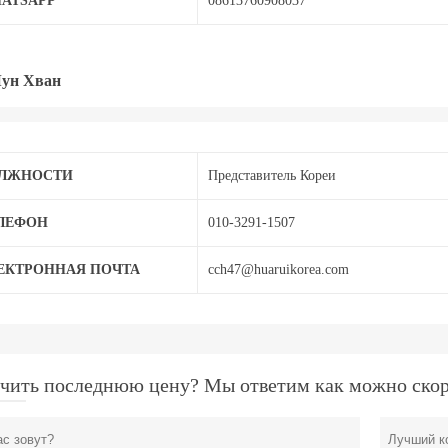
ATSAPP
08613760908037
Чун Хван
ЛЖНОСТИ
Представитель Кореи
ЛЕФОН
010-3291-1507
ЕКТРОННАЯ ПОЧТА
cch47@huaruikorea.com
чить последнюю цену? Мы ответим как можно скорее