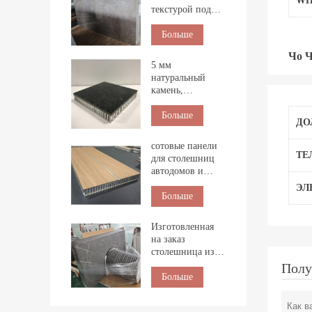
WH
текстурой под
камень для
внутренней
Больше
облицовки.
Чо 
5 мм
натуральный
камень,
композитный с
сотовой панелью
Больше
ДО
для
строительства
сотовые панели
ТЕ
для столешниц
автодомов и
морских судов
ЭЛ
Больше
Изготовленная
на заказ
столешница из
натурального
Полу
мрамора с
Больше
сотовой
структурой