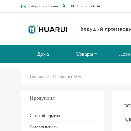

info@alcomb.com
+86-757-87653134

Ведущий производи
Дома
Товары
Ново
Главная
>
Связаться с Нами
Продукция
КО
+
Сотовый сердечник
АД
+
Сотовая панель