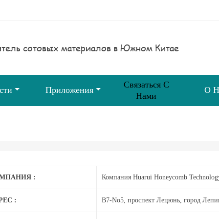
тель сотовых материалов в Южном Китае
Связаться С
сти
Приложения
О Н
Нами
МПАНИЯ :
Компания Huarui Honeycomb Technology
РЕС :
B7-No5, проспект Лецюнь, город Лепи