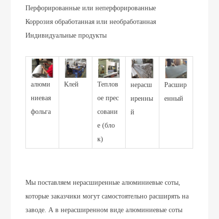
Перфорированные или неперфорированные
Коррозия обработанная или необработанная
Индивидуальные продукты
алюми
Клей
Теплов
нерасш
Расшир
ниевая
ое прес
иренны
енный
фольга
совани
й
е (бло
к)
Мы поставляем нерасширенные алюминиевые соты,
которые заказчики могут самостоятельно расширять на
заводе. А в нерасширенном виде алюминиевые соты