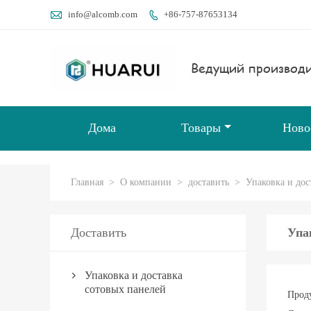

info@alcomb.com
+86-757-87653134

Ведущий производи
Дома
Товары
Ново
Главная
>
О компании
>
доставить
>
Упаковка и дос
Доставить
Упа
Упаковка и доставка

сотовых панелей
Проду