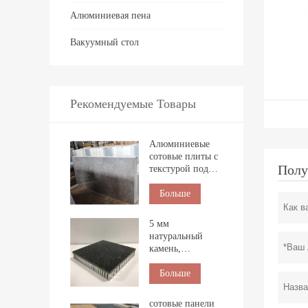
Алюминиевая пена
Вакуумный стол
Рекомендуемые Товары
Алюминиевые
сотовые плиты с
Полу
текстурой под
камень для
внутренней
Больше
облицовки.
5 мм
натуральный
камень,
композитный с
сотовой панелью
Больше
для
строительства
сотовые панели