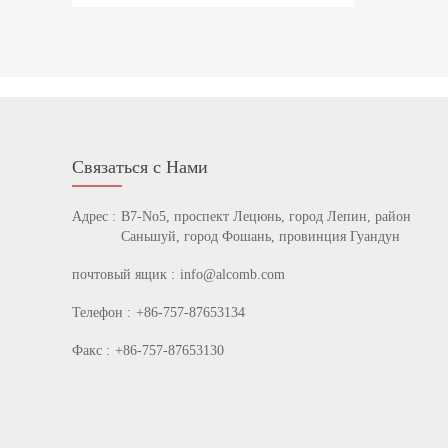
Связаться с Нами
Адрес :
B7-No5, проспект Лецюнь, город Лепин, район
Саньшуй, город Фошань, провинция Гуандун
почтовый ящик :
info@alcomb.com
Телефон :
+86-757-87653134
Факс :
+86-757-87653130