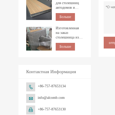
для столешниц
автодомов и
морских судов
Больше
Изготовленная
на заказ
столешница из
натурального
отп
мрамора с
Больше
сотовой
структурой
Контактная Информация
+86-757-87653134

info@alcomb.com

+86-757-87653130
