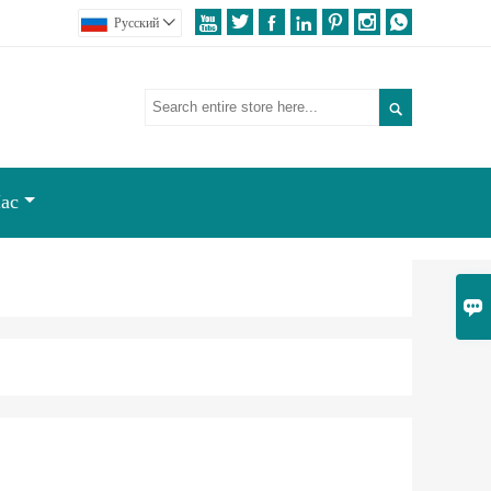







Pусский


ас
