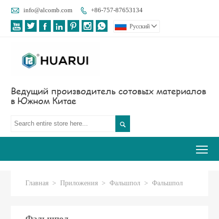

info@alcomb.com
+86-757-87653134








Pусский

Ведущий производитель сотовых материалов
в Южном Китае

Tog
Главная
>
Приложения
>
Фальшпол
>
Фальшпол
Фальшпол