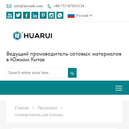

info@alcomb.com
+86-757-87653134








Pусский

Ведущий производитель сотовых материалов
в Южном Китае

Tog
Главная
>
Продукция
>
сотовая панель для потолка