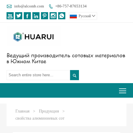

info@alcomb.com
+86-757-87653134








Pусский

Ведущий производитель сотовых материалов
в Южном Китае

Tog
Главная
>
Продукция
>
свойства алюминиевых сот