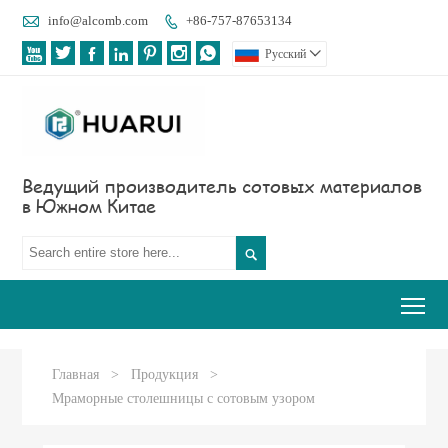

info@alcomb.com
+86-757-87653134








Pусский

Ведущий производитель сотовых материалов
в Южном Китае

Tog
Главная
>
Продукция
>
Мраморные столешницы с сотовым узором