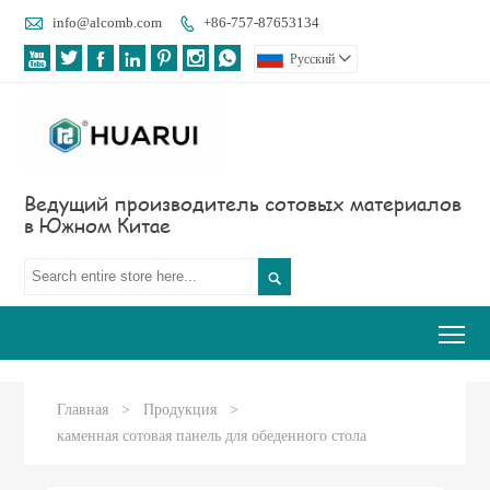

info@alcomb.com
+86-757-87653134








Pусский

Ведущий производитель сотовых материалов
в Южном Китае

Tog
Главная
>
Продукция
>
каменная сотовая панель для обеденного стола